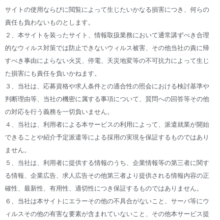
サイトの使用ならびに閲覧によって生じたいかなる損害につき、何らの
責任も負わないものとします。
２、本サイトを装ったサイト、情報取扱業務において通常講ずべき合理
的なウィルス対策では防止できないウィルス被害、その他当社の責に帰
すべき事由によらない火災、停電、天災地変等の不可抗力によって生じ
た損害にも責任を負いかねます。
３、当社は、応募資格や求人条件との適合性の照会における検討基準や
判断理由等、当社の機密に属する事項について、質問への回答等その他
の対応を行う義務を一切負いません。
４、当社は、利用者による本サービスの利用によって、派遣就業が開始
できることや紹介予定派遣等による採用の実現を保証するものではあり
ません。
５、当社は、利用者に提供する情報のうち、企業情報等の第三者に関す
る情報、企業広告、求人広告その他第三者より提供される情報内容の正
確性、最新性、有用性、適切性につき保証するものではありません。
６、当社は本サイトにエラーその他の不具合がないこと、サーバ等にウ
ィルスその他の有害な要素が含まれていないこと、その他本サービス提