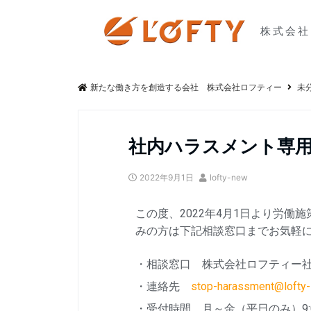
株式会社
新たな働き方を創造する会社 株式会社ロフティー
未
社内ハラスメント専
2022年9月1日
lofty-new
この度、2022年4月1日より労
みの方は下記相談窓口までお気軽
・相談窓口 株式会社ロフティー
・連絡先
stop-harassment@lofty-l
・受付時間 月～金（平日のみ）9:00