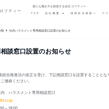
新たな働き方を創造する会社 ロフティー
ロフティー
TOP
会社概要
採用担当者様へ
ア
分類
社内ハラスメント専用相談窓口設置のお知らせ
用相談窓口設置のお知らせ
働施策総合推進法の改正を受け、下記相談窓口を設置することとな
にご連絡ください。
社内 ハラスメント専用相談窓口
td.co.jp
～18:00